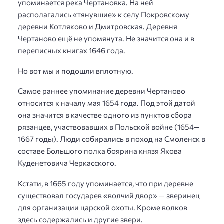
упоминается река Чертановка. На ней
располагались «тянувшие» к селу Покровскому
деревни Котляково и Дмитровская. Деревня
Чертаново ещё не упомянута. Не значится она и в
переписных книгах 1646 года.
Но вот мы и подошли вплотную.
Самое раннее упоминание деревни Чертаново
относится к началу мая 1654 года. Под этой датой
она значится в качестве одного из пунктов сбора
рязанцев, участвовавших в Польской войне (1654—
1667 годы). Люди собирались в поход на Смоленск в
составе Большого полка боярина князя Якова
Куденетовича Черкасского.
Кстати, в 1665 году упоминается, что при деревне
существовал государев «волчий двор» — зверинец
для организации царской охоты. Кроме волков
здесь содержались и другие звери.