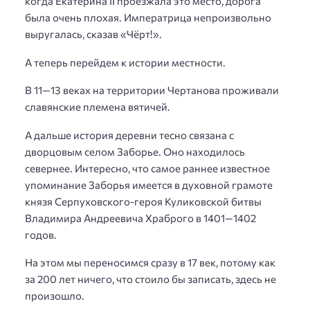
когда Екатерина II проезжала это место, дорога
была очень плохая. Императрица непроизвольно
выругалась, сказав «Чёрт!».
А теперь перейдем к истории местности.
В 11—13 веках на территории Чертанова проживали
славянские племена вятичей.
А дальше история деревни тесно связана с
дворцовым селом Заборье. Оно находилось
севернее. Интересно, что самое раннее известное
упоминание Заборья имеется в духовной грамоте
князя Серпуховского-героя Куликовской битвы
Владимира Андреевича Храброго в 1401—1402
годов.
На этом мы переносимся сразу в 17 век, потому как
за 200 лет ничего, что стоило бы записать, здесь не
произошло.