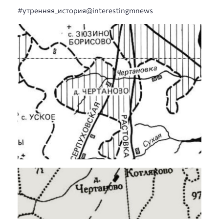
#утренняя_история@interestingmnews