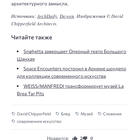
архитектурного замысла.
Источники:
ArchDaily
,
Dezeen
. Изображения © David
Chipperfield Architects.
Читайте также
Snøhetta завершает Оперный театр Большого
Шанхая
Space Encounters построил в Арнеме шоудепо
для коллекции современного искусства
WEISS/MANFREDI трансформирует музей La
Brea Tar Pits
David Chipperfield
Блед
Музей
Словения
современное искусство
Нравится:
2
0