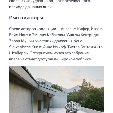
словенских художников — от послевоенного
периода до наших дней.
Имена и авторы
Среди авторов коллекции — Ансельм Кифер, Йозеф
Бойс, Илья и Эмилия Кабаковы, Уильям Кентридж,
Зоран Мушич, участники движения Neue
Slowenische Kunst, Анне Имхоф, Тистер Гейтс и Хито
Штайерль. С открытием музея это собрание
впервые станет доступным широкой публике.