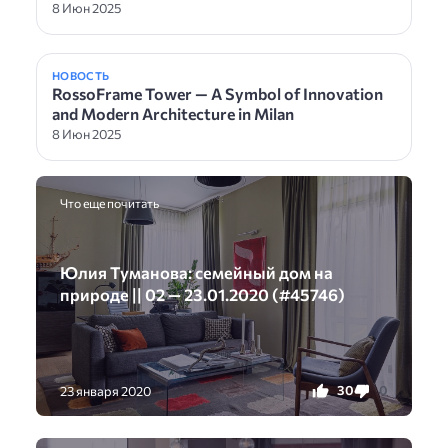
8 Июн 2025
НОВОСТЬ
RossoFrame Tower — A Symbol of Innovation
and Modern Architecture in Milan
8 Июн 2025
Что еще почитать
Юлия Туманова: семейный дом на
природе || 02 — 23.01.2020 (#45746)
30
0
23 января 2020