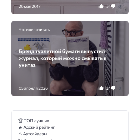
31
0
20 мая 2017
Что еще почитать
Бренд туалетной бумаги выпустил
журнал, который можно смывать в
унитаз
31
0
05 апреля 2026
🏆 ТОП лучших
🔥 Адский рейтинг
⚠️ Аутсайдеры