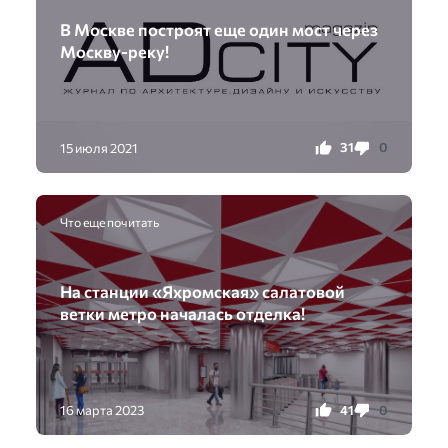
В Москве построят еще один мост через
Москву-реку!
31
0
15 июля 2021
Что еще почитать
На станции «Яхромская» салатовой
ветки метро началась отделка!
41
0
16 марта 2023