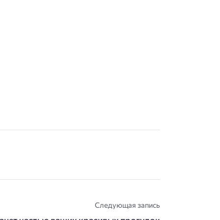
Следующая запись
анет частью ваших красивых прогулок