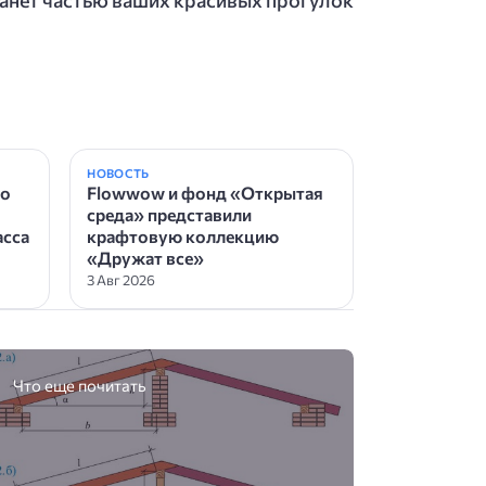
НОВОСТЬ
io
Flowwow и фонд «Открытая
среда» представили
сса
крафтовую коллекцию
«Дружат все»
3 Авг 2026
Что еще почитать