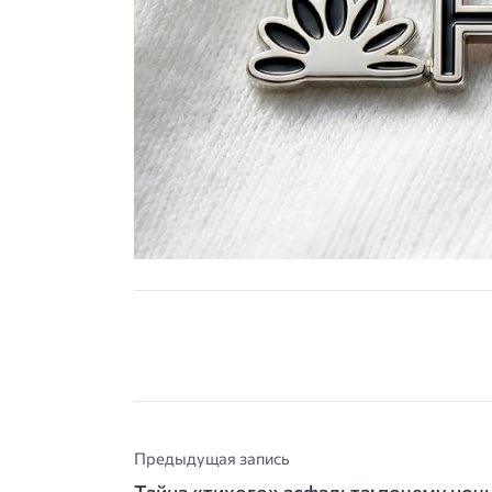
Предыдущая запись
Тайна «тихого» асфальта: почему ночь