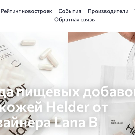
Рейтинг новостроек
События
Производители
Обратная связь
да пищевых добаво
 кожей Helder от
зайнера Lana B