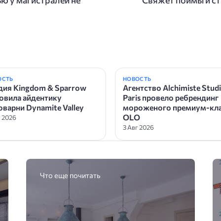
ОСТЬ
НОВОСТЬ
дия Kingdom & Sparrow
Агентство Alchimiste Stud
овила айдентику
Paris провело ребрендинг
оварни Dynamite Valley
мороженого премиум-кла
OLO
г 2026
3 Авг 2026
Что еще почитать