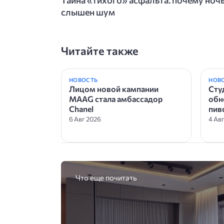
слышен шум
Читайте также
НОВОСТЬ
НОВ
Лицом новой кампании
Сту
MAAG стала амбассадор
обн
Chanel
пив
6 Авг 2026
4 Ав
Что еще почитать