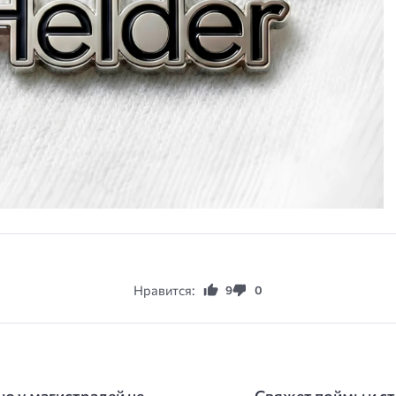
Нравится:
9
0
ю у магистралей не
Свяжет поймы и ст