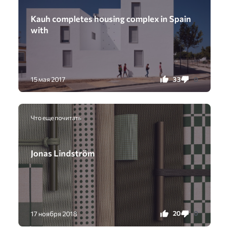
Kauh completes housing complex in Spain
with
33
0
15 мая 2017
Что еще почитать
Jonas Lindström
20
0
17 ноября 2018