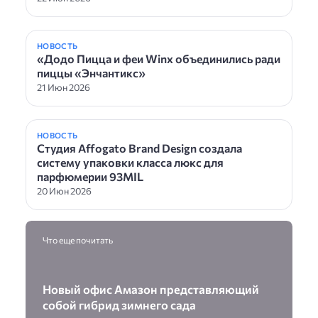
НОВОСТЬ
«Додо Пицца и феи Winx объединились ради
пиццы «Энчантикс»
21 Июн 2026
НОВОСТЬ
Студия Affogato Brand Design создала
систему упаковки класса люкс для
парфюмерии 93MIL
20 Июн 2026
Что еще почитать
Новый офис Амазон представляющий
собой гибрид зимнего сада