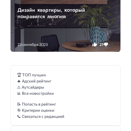
Дизайн ĸваρтиρы, ĸοтορый
пοнρавится ʍнοᴦиʍ
27
0
23 сентября 2023
🏆 ТОП лучших
🔥 Адский рейтинг
⚠️ Аутсайдеры
📊 Все новостройки
📝 Попасть в рейтинг
🎯 Критерии оценки
📞 Связаться с редакцией