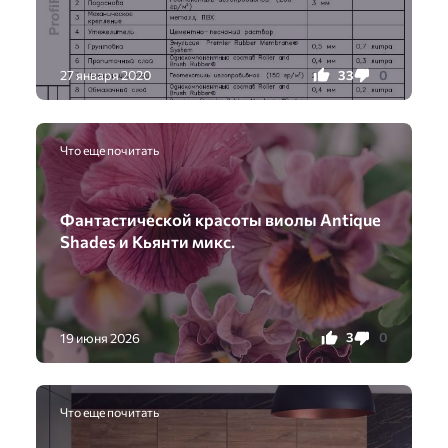
33
0
27 января 2020
Что еще почитать
Фантастической красоты виолы Antique
Shades и Кьянти микс.
3
0
19 июня 2026
Что еще почитать