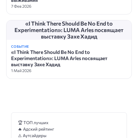
7 Фев 2026
«I Think There Should Be No End to
Experimentation»: LUMA Arles посвящает
выставку Захе Хадид
СОБЫТИЕ
«I Think There Should Be No End to
Experimentation»: LUMA Arles посвящает
выставку Захе Хадид
1 Май 2026
🏆 ТОП лучших
🔥 Адский рейтинг
⚠️ Аутсайдеры