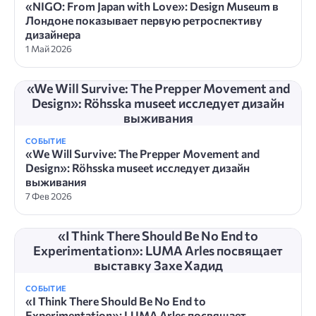
«NIGO: From Japan with Love»: Design Museum в
Лондоне показывает первую ретроспективу
дизайнера
1 Май 2026
«We Will Survive: The Prepper Movement and
Design»: Röhsska museet исследует дизайн
выживания
СОБЫТИЕ
«We Will Survive: The Prepper Movement and
Design»: Röhsska museet исследует дизайн
выживания
7 Фев 2026
«I Think There Should Be No End to
Experimentation»: LUMA Arles посвящает
выставку Захе Хадид
СОБЫТИЕ
«I Think There Should Be No End to
Experimentation»: LUMA Arles посвящает