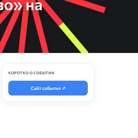
во» на
КОРОТКО О СОБЫТИИ
Сайт события ↗