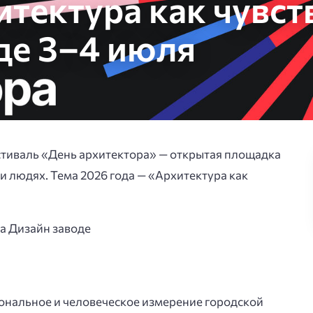
тектура как чувст
де 3–4 июля
стиваль «День архитектора» — открытая площадка
 и людях. Тема 2026 года — «Архитектура как
ональное и человеческое измерение городской