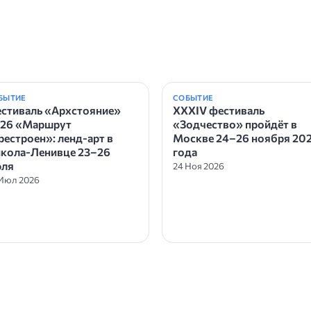
БЫТИЕ
СОБЫТИЕ
стиваль «Архстояние»
XXXIV фестиваль
26 «Маршрут
«Зодчество» пройдёт в
рестроен»: ленд-арт в
Москве 24–26 ноября 20
кола-Ленивце 23–26
года
ля
24 Ноя 2026
 Июл 2026