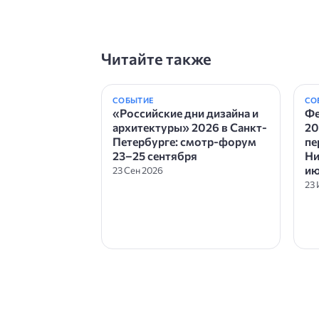
Читайте также
СОБЫТИЕ
СО
«Российские дни дизайна и
Фе
архитектуры» 2026 в Санкт-
20
Петербурге: смотр-форум
пе
23–25 сентября
Ни
ию
23 Сен 2026
23