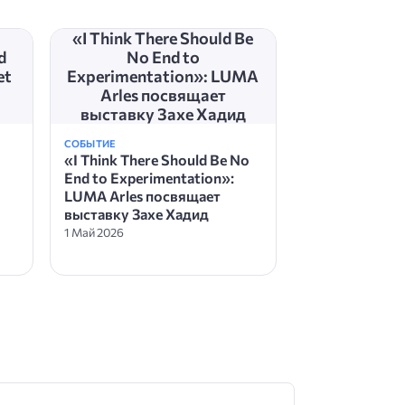
«I Think There Should Be
d
No End to
et
Experimentation»: LUMA
Arles посвящает
выставку Захе Хадид
СОБЫТИЕ
«I Think There Should Be No
End to Experimentation»:
LUMA Arles посвящает
выставку Захе Хадид
1 Май 2026