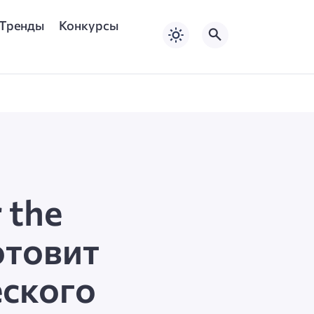
Тренды
Конкурсы
 the
отовит
еского