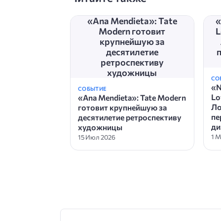
«Ana Mendieta»: Tate
«
Modern готовит
L
крупнейшую за
десятилетие
ретроспективу
художницы
СО
«N
СОБЫТИЕ
Lo
«Ana Mendieta»: Tate Modern
Ло
готовит крупнейшую за
пе
десятилетие ретроспективу
ди
художницы
1 М
15 Июл 2026