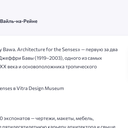
· Вайль-на-Рейне
 Bawa. Architecture for the Senses» — первую за два
Джеффри Бавы (1919–2003), одного из самых
 XX века и основоположника тропического
0 экспонатов — чертежи, макеты, мебель,
 пятидесятилетнюю карьеру архитектора и свыше