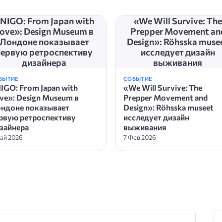
NIGO: From Japan with
«We Will Survive: The
ove»: Design Museum в
Prepper Movement an
Лондоне показывает
Design»: Röhsska muse
первую ретроспективу
исследует дизайн
дизайнера
выживания
БЫТИЕ
СОБЫТИЕ
IGO: From Japan with
«We Will Survive: The
ve»: Design Museum в
Prepper Movement and
ндоне показывает
Design»: Röhsska museet
рвую ретроспективу
исследует дизайн
зайнера
выживания
ай 2026
7 Фев 2026