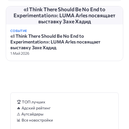
«I Think There Should Be No End to
Experimentation»: LUMA Arles посвящает
выставку Захе Хадид
СОБЫТИЕ
«I Think There Should Be No End to
Experimentation»: LUMA Arles посвящает
выставку Захе Хадид
1 Май 2026
🏆 ТОП лучших
🔥 Адский рейтинг
⚠️ Аутсайдеры
📊 Все новостройки