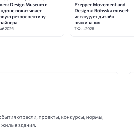
ve»: Design Museum в
Prepper Movement and
ндоне показывает
Design»: Röhsska museet
рвую ретроспективу
исследует дизайн
зайнера
выживания
ай 2026
7 Фев 2026
события отрасли, проекты, конкурсы, нормы,
 жилые здания.