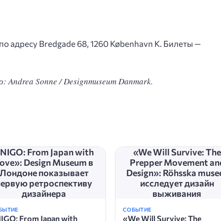
по адресу Bredgade 68, 1260 København K. Билеты —
: Andrea Sonne / Designmuseum Danmark.
NIGO: From Japan with
«We Will Survive: The
ove»: Design Museum в
Prepper Movement an
Лондоне показывает
Design»: Röhsska muse
первую ретроспективу
исследует дизайн
дизайнера
выживания
БЫТИЕ
СОБЫТИЕ
IGO: From Japan with
«We Will Survive: The