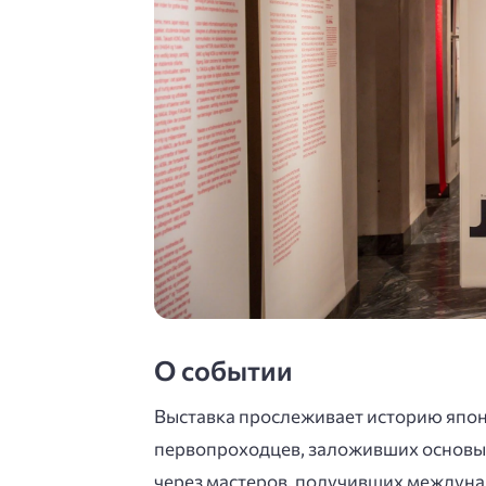
О событии
Выставка прослеживает историю япон
первопроходцев, заложивших основы 
через мастеров, получивших междуна