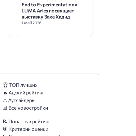
End to Experimentation»:
LUMA Arles посвящает
выставку Захе Хадид
1 Май 2026
🏆 ТОП лучших
🔥 Адский рейтинг
⚠️ Аутсайдеры
📊 Все новостройки
📝 Попасть в рейтинг
🎯 Критерии оценки