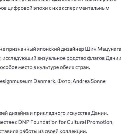
еров цифровой эпохи с их экспериментальным
ене признанный японский дизайнер Шин Мацунага
т, исследующий визуальное родство флагов Дании
особое место в культуре обеих стран.
ей дизайна и прикладного искусства Дании.
стве с DNP Foundation for Cultural Promotion,
ставила работы из своей коллекции.