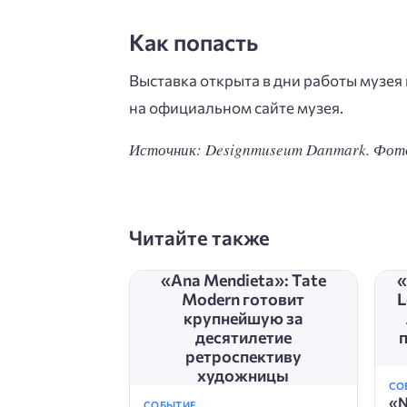
Как попасть
Выставка открыта в дни работы музея 
на официальном сайте музея.
Источник: Designmuseum Danmark. Фото
Читайте также
«Ana Mendieta»: Tate
«
Modern готовит
L
крупнейшую за
десятилетие
ретроспективу
художницы
СО
«N
СОБЫТИЕ