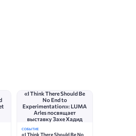
«I Think There Should Be
d
No End to
et
Experimentation»: LUMA
Arles посвящает
выставку Захе Хадид
СОБЫТИЕ
«I Think There Should Be No