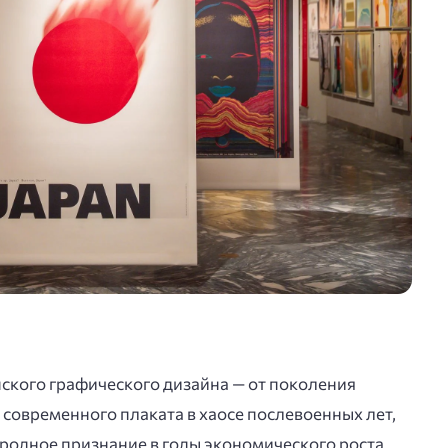
ского графического дизайна — от поколения
современного плаката в хаосе послевоенных лет,
родное признание в годы экономического роста