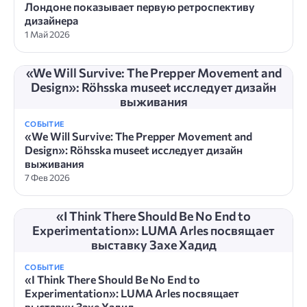
Лондоне показывает первую ретроспективу
дизайнера
1 Май 2026
«We Will Survive: The Prepper Movement and
Design»: Röhsska museet исследует дизайн
выживания
СОБЫТИЕ
«We Will Survive: The Prepper Movement and
Design»: Röhsska museet исследует дизайн
выживания
7 Фев 2026
«I Think There Should Be No End to
Experimentation»: LUMA Arles посвящает
выставку Захе Хадид
СОБЫТИЕ
«I Think There Should Be No End to
Experimentation»: LUMA Arles посвящает
выставку Захе Хадид