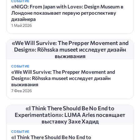
СОБЫТИЕ
«NIGO: From Japan with Love»: Design Museum в
Лондоне показывает первую ретроспективу
дизайнера
1 Май 2026
«We Will Survive: The Prepper Movement and
Design»: Röhsska museet исследует дизайн
выживания
СОБЫТИЕ
«We Will Survive: The Prepper Movement and
Design»: Röhsska museet исследует дизайн
выживания
7 Фев 2026
«I Think There Should Be No End to
Experimentation»: LUMA Arles посвящает
выставку Захе Хадид
СОБЫТИЕ
«I Think There Should Be No End to