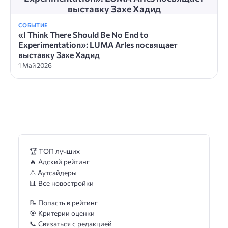
выставку Захе Хадид
СОБЫТИЕ
«I Think There Should Be No End to
Experimentation»: LUMA Arles посвящает
выставку Захе Хадид
1 Май 2026
🏆 ТОП лучших
🔥 Адский рейтинг
⚠️ Аутсайдеры
📊 Все новостройки
📝 Попасть в рейтинг
🎯 Критерии оценки
📞 Связаться с редакцией