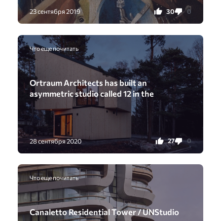
30
0
23 сентября 2019
Что еще почитать
Ortraum Architects has built an
asymmetric studio called 12 in the
27
0
28 сентября 2020
Что еще почитать
Canaletto Residential Tower / UNStudio