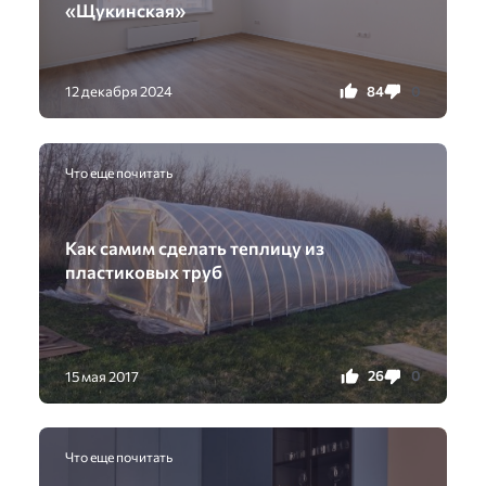
«Щукинская»
84
0
12 декабря 2024
Что еще почитать
Как самим сделать теплицу из
пластиковых труб
26
0
15 мая 2017
Что еще почитать