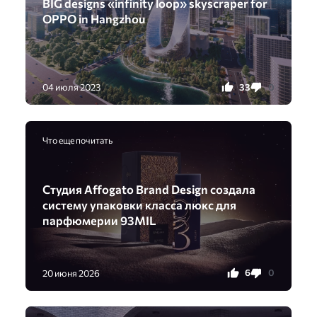
BIG designs «infinity loop» skyscraper for
OPPO in Hangzhou
33
0
04 июля 2023
Что еще почитать
Студия Affogato Brand Design создала
систему упаковки класса люкс для
парфюмерии 93MIL
6
0
20 июня 2026