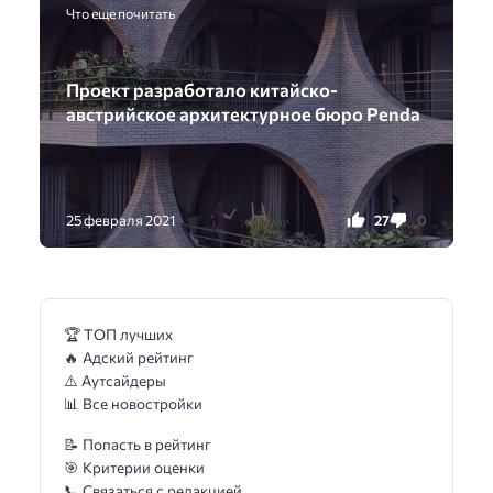
Что еще почитать
Проект разработало китайско-
австрийское архитектурное бюро Penda
27
0
25 февраля 2021
🏆 ТОП лучших
🔥 Адский рейтинг
⚠️ Аутсайдеры
📊 Все новостройки
📝 Попасть в рейтинг
🎯 Критерии оценки
📞 Связаться с редакцией