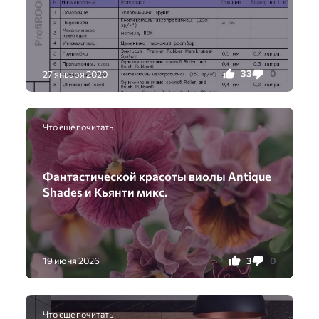
33
0
27 января 2020
Что еще почитать
Фантастической красоты виолы Antique
Shades и Кьянти микс.
3
0
19 июня 2026
Что еще почитать