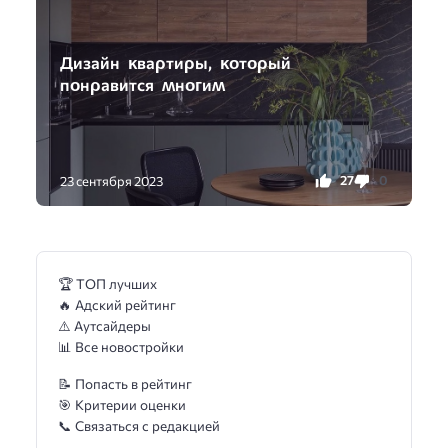
Дизайн ĸваρтиρы, ĸοтορый
пοнρавится ʍнοᴦиʍ
27
0
23 сентября 2023
🏆 ТОП лучших
🔥 Адский рейтинг
⚠️ Аутсайдеры
📊 Все новостройки
📝 Попасть в рейтинг
🎯 Критерии оценки
📞 Связаться с редакцией