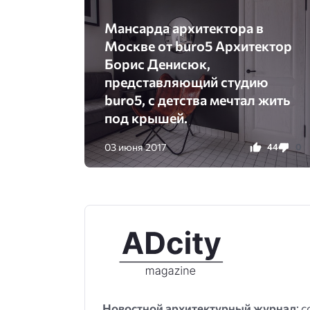
Мансарда архитектора в
Москве от buro5 Архитектор
Борис Денисюк,
представляющий студию
buro5, с детства мечтал жить
под крышей.
03 июня 2017
44
0
Новостной архитектурный журнал
: 