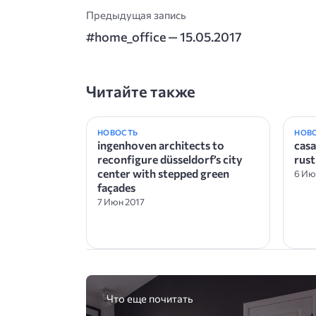
Предыдущая запись
#home_office — 15.05.2017
Читайте также
НОВОСТЬ
НОВ
ingenhoven architects to
casa
reconfigure düsseldorf’s city
rust
center with stepped green
6 Ию
façades
7 Июн 2017
Что еще почитать