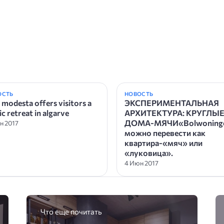
ОСТЬ
НОВОСТЬ
 modesta offers visitors a
ЭКСПЕРИМЕНТАЛЬНАЯ
ic retreat in algarve
АРХИТЕКТУРА: КРУГЛЫ
ДОМА-МЯЧИ«Bolwoning
н 2017
можно перевести как
квартира-«мяч» или
«луковица».
4 Июн 2017
Что еще почитать