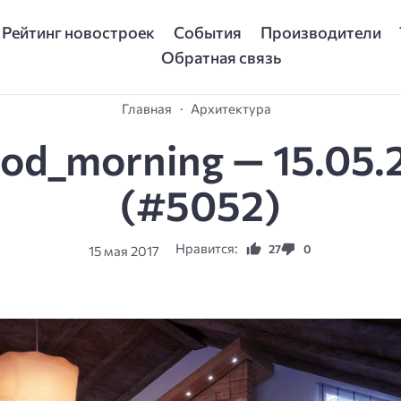
Рейтинг новостроек
События
Производители
Обратная связь
Главная
Архитектура
od_morning — 15.05.
(#5052)
Нравится:
27
0
15 мая 2017