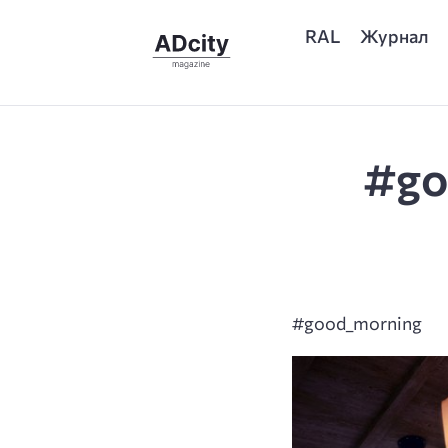
RAL
Журнал
#go
#good_morning