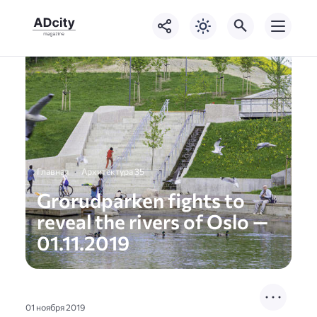
Главная
Архитектура 35
Grorudparken fights to
reveal the rivers of Oslo —
01.11.2019
01 ноября 2019