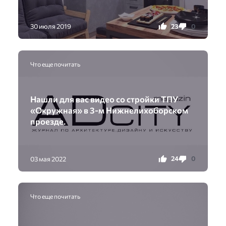
23
0
30 июля 2019
Что еще почитать
Нашли для вас видео со стройки ТПУ
«Окружная» в 3-м Нижнелихоборском
проезде.
24
0
03 мая 2022
Что еще почитать