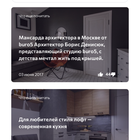
Что еще почитать
Мансарда архитектора в Москве от
buro5 Архитектор Борис Денисюк,
представляющий студию buro5, с
детства мечтал жить под крышей.
44
0
03 июня 2017
Что еще почитать
Для любителей стиля лофт —
современная кухня