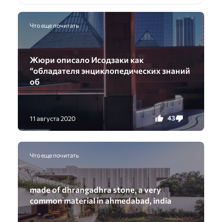
Что еще почитать
Жюри описало Исодзаки как
“обладателя энциклопедических знаний
об
43
0
11 августа 2020
Что еще почитать
made of dhrangadhra stone, a very
common material in ahmedabad, india