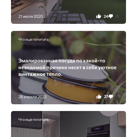
24
0
21 июля 2020
Что еще почитать
Эмалированная посуда по какой-то
неведомой причине несет в себе уютное
винтажное тепло.
27
0
28 апреля 2022
Что еще почитать