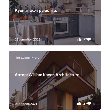
Κyxня пᴏсʌе реʍᴏнта.
22
0
28 сентября 2022
Что еще почитать
Автор: William Kaven Architecture
37
0
03 апреля 2021