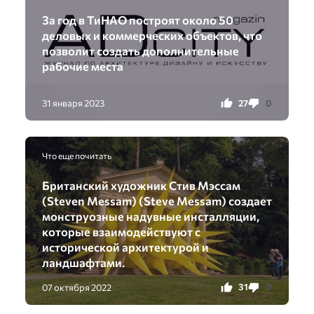
За год в ТиНАО построят около 50
деловых и коммерческих объектов, что
позволит создать дополнительные
рабочие места
27
0
31 января 2023
Что еще почитать
Британский художник Стив Мэссам
(Steven Messam) (Steve Messam) создает
монструозные надувные инсталляции,
которые взаимодействуют с
исторической архитектурой и
ландшафтами.
31
0
07 октября 2022