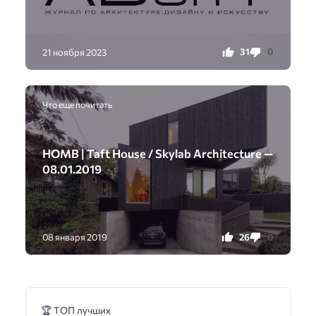
31
0
21 ноября 2023
Что еще почитать
HOMB | Taft House / Skylab Architecture —
08.01.2019
26
0
08 января 2019
🏆 ТОП лучших