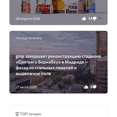
34
0
08 апреля 2026
Что еще почитать
gmp завершает реконструкцию стадиона
«Сантьяго Бернабеу» в Мадриде —
фасад из стальных ламелей и
выдвижное поле
3
0
27 июля 2026
🏆 ТОП лучших