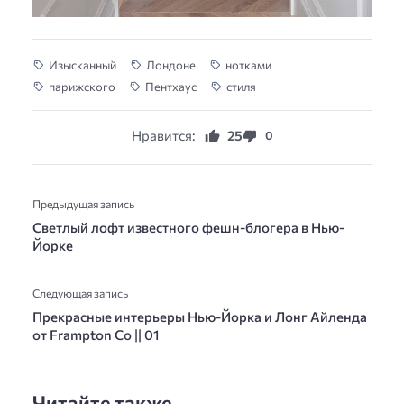
Изысканный
Лондоне
нотками
парижского
Пентхаус
стиля
Нравится:
25
0
Предыдущая запись
Светлый лофт известного фешн-блогера в Нью-
Йорке
Следующая запись
Прекрасные интерьеры Нью-Йорка и Лонг Айленда
от Frampton Co || 01
Читайте также