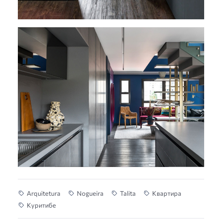
Arquitetura
Nogueira
Talita
Квартира
Куритибе