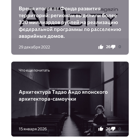
Время итогов от Фонда развития
территорий: регионам выделили более
320 миллиардов рублей на реализацию
федеральной программы по расселению
аварийных домов.
26
0
29 декабря 2022
Что еще почитать
Архитектура Тадао Андо японского
архитектора-самоучки
26
0
15 января 2026