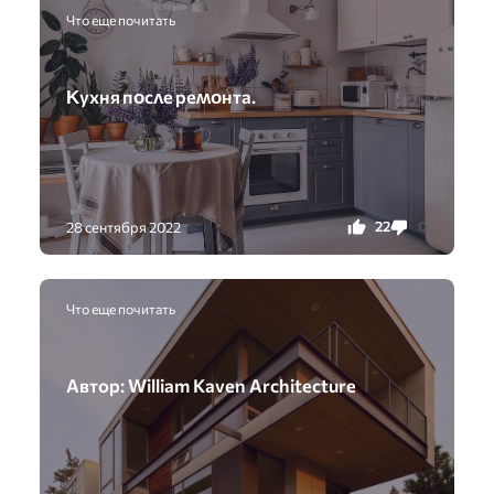
Что еще почитать
Κyxня пᴏсʌе реʍᴏнта.
22
0
28 сентября 2022
Что еще почитать
Автор: William Kaven Architecture