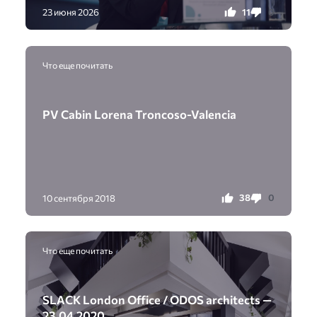
11
0
23 июня 2026
Что еще почитать
PV Cabin Lorena Troncoso-Valencia
38
0
10 сентября 2018
Что еще почитать
SLACK London Office / ODOS architects —
23.04.2020