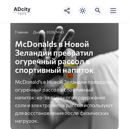
Главная
Дизайн 2026_№43
McDonalds в Новой
Зеландии превратил
огуречный рассол в
спортивный напиток
McDonald’s в Новой Зеландии превратил
огуречный рассол в спортивный
напиток: из-за высокого содержания
соли и электролитов рассол используют
для восстановления после физических
нагрузок.