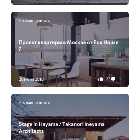
Что еще почитать
Проект квартиры в Москве от Fox House
?
23
0
20 июня 2018
Что еще почитать
Stage in Hayama / Takanori Ineyama
Architects