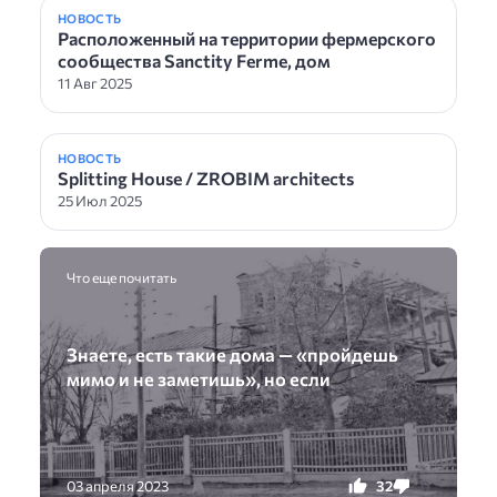
НОВОСТЬ
Расположенный на территории фермерского
сообщества Sanctity Ferme, дом
11 Авг 2025
НОВОСТЬ
Splitting House / ZROBIM architects
25 Июл 2025
Что еще почитать
Знаете, есть такие дома — «пройдешь
мимо и не заметишь», но если
32
0
03 апреля 2023