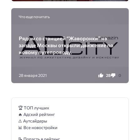
Что еще почитать
Рядом со станцией “Жаворонки” на
западе Москвы открыли движение по
новому путепроводу.
28
0
28 января 2021
🏆 ТОП лучших
🔥 Адский рейтинг
⚠️ Аутсайдеры
📊 Все новостройки
📝 Попасть в рейтинг