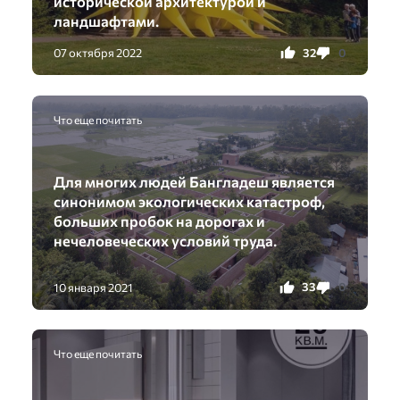
исторической архитектурой и
ландшафтами.
32
0
07 октября 2022
Что еще почитать
Для многих людей Бангладеш является
синонимом экологических катастроф,
больших пробок на дорогах и
нечеловеческих условий труда.
33
0
10 января 2021
Что еще почитать