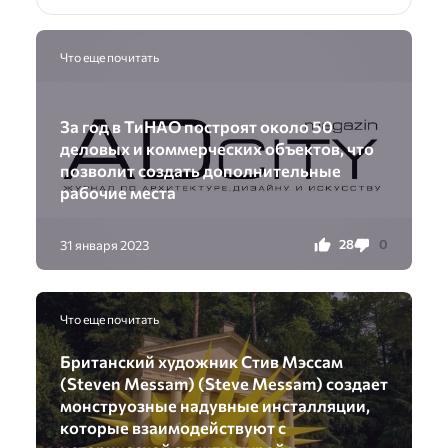
Что еще почитать
За год в ТиНАО построят около 50
деловых и коммерческих объектов, что
позволит создать дополнительные
рабочие места
28
0
31 января 2023
Что еще почитать
Британский художник Стив Мэссам
(Steven Messam) (Steve Messam) создает
монструозные надувные инсталляции,
которые взаимодействуют с