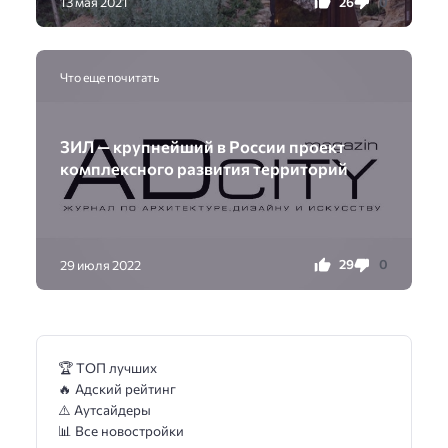
26
0
13 мая 2021
Что еще почитать
ЗИЛ — крупнейший в России проект
комплексного развития территорий
29
0
29 июля 2022
🏆 ТОП лучших
🔥 Адский рейтинг
⚠️ Аутсайдеры
📊 Все новостройки