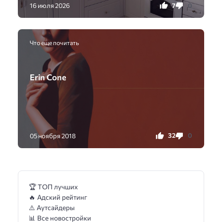
7
0
16 июля 2026
Что еще почитать
Erin Cone
32
0
05 ноября 2018
🏆 ТОП лучших
🔥 Адский рейтинг
⚠️ Аутсайдеры
📊 Все новостройки