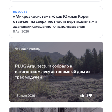
НОВОСТЬ
«Микроэкосистемы»: как Южная Корея
отвечает на сверхплотность вертикальными
зданиями смешанного использования
8 Авг 2026
Что еще почитать
PLUG Arquitectura собрало в
патагонском лесу автономный дом из
трёх модулей
3
0
13 июля 2026