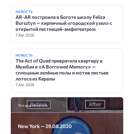
НОВОСТЬ
AR-AR построила в Боготе школу Feliza
Bursztyn — кирпичный «городской узел» с
открытой лестницей-амфитеатром
7 Авг 2026
НОВОСТЬ
The Act of Quad превратила квартиру в
Мумбаи в «A Borrowed Memory» —
сплошные зелёные полы и мотив листьев
лотоса из Кералы
7 Авг 2026
Что еще почитать
New York — 29.08.2020