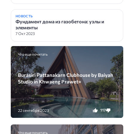
НОВОСТЬ
Фундамент дома из газобетона: узлы и
элементы
7 Окт 2023
Что еще почитать
Burasiri Pattanakarn Clubhouse by Baiyah
Studio in Khwaeng Prawet=
117
0
22 сентября 2023
Что еще почитать