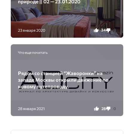
природе || 02 — 23.01.2020
34
0
23 января 2020
Что еще почитать
Рядом со станцией “Жаворонки” на
западе Москвы открыли движение по
новому путепроводу.
28
0
28 января 2021