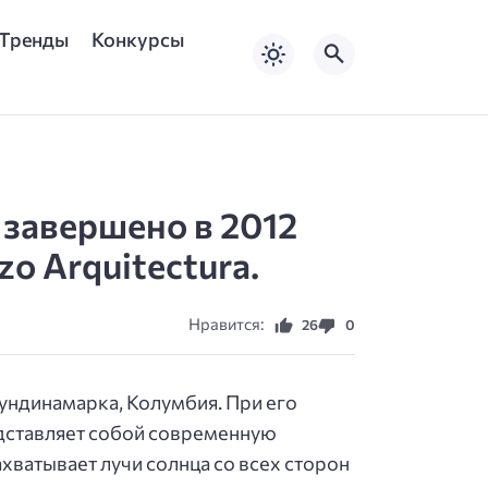
Тренды
Конкурсы
 завершено в 2012
zo Arquitectura.
Нравится:
26
0
ундинамарка, Колумбия. При его
едставляет собой современную
ватывает лучи солнца со всех сторон