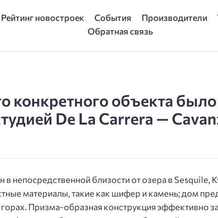
Рейтинг новостроек
События
Производители
Обратная связь
о конкретного объекта было
тудией De La Carrera — Cavan
в непосредственной близости от озера в Sesquile, К
тные материалы, такие как шифер и камень; дом пр
горах. Призма-образная конструкция эффективно зах