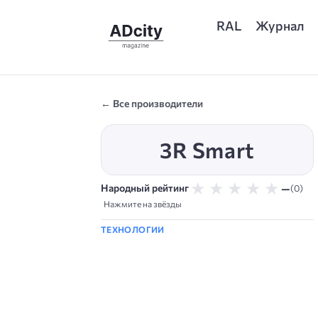
RAL
Журнал
← Все производители
3R Smart
★
★
★
★
★
—
Народный рейтинг
(0)
Нажмите на звёзды
ТЕХНОЛОГИИ