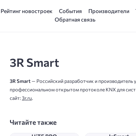
Рейтинг новостроек
События
Производители
Обратная связь
3R Smart
3R Smart
— Российский разработчик и производитель у
профессиональном открытом протоколе KNX для сист
сайт:
3r.ru
.
Читайте также