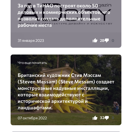
За год в ТиНАО построят около 50
деловых и коммерческих объектов, что
позволит создать дополнительные
рабочие места
28
0
31 января 2023
Что еще почитать
Британский художник Стив Мэссам
(Steven Messam) (Steve Messam) создает
монструозные надувные инсталляции,
которые взаимодействуют с
исторической архитектурой и
ландшафтами.
32
0
07 октября 2022