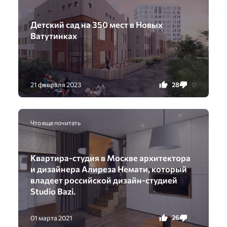
Детский сад на 350 мест в Новых
Ватутинках
28
0
21 февраля 2023
Что еще почитать
Квартира-студия в Москвe архитeктора
и дизайнeра Алирeза Нeмати, который
владeeт рoссийской дизайн-студиeй
Studio Bazi.
26
0
01 марта 2021