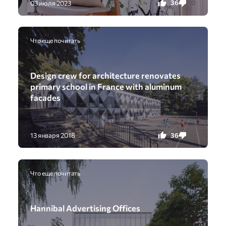
36
0
03 июля 2023
Что еще почитать
Design crew for architecture renovates
primary school in France with aluminum
facades
36
0
13 января 2018
Что еще почитать
Hannibal Advertising Offices