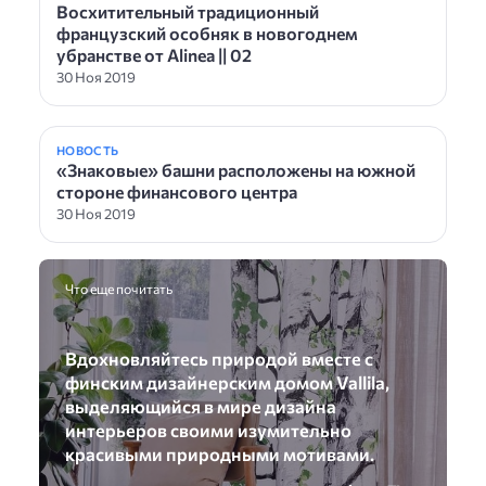
Восхитительный традиционный
французский особняк в новогоднем
убранстве от Alinea || 02
30 Ноя 2019
НОВОСТЬ
«Знаковые» башни расположены на южной
стороне финансового центра
30 Ноя 2019
Что еще почитать
Вдохновляйтесь природой вместе с
финским дизайнерским домом Vallila,
выделяющийся в мире дизайна
интерьеров своими изумительно
красивыми природными мотивами.