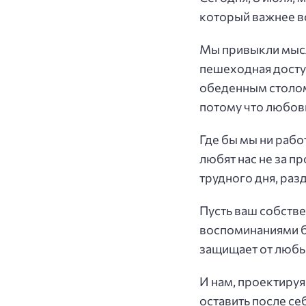
который важнее вс
Мы привыкли мысл
пешеходная доступ
обеденным столом
потому что любов
Где бы мы ни рабо
любят нас не за пр
трудного дня, разд
Пусть ваш собств
воспоминаниями б
защищает от любы
И нам, проектируя
оставить после се