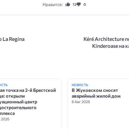
Нравится:
12
0
 La Regina
Kéré Architecture
Kinderoase на
ОСТЬ
НОВОСТЬ
ая точка на 2-й Брестской
В Жуковском сносят
це: открыли
аварийный жилой дом
уационный центр
6 Авг 2026
достроительного
плекса
г 2026