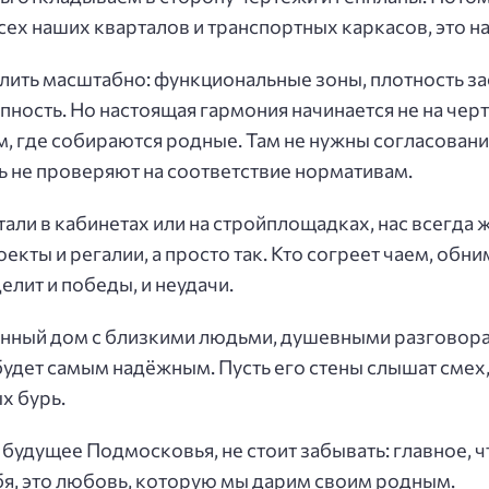
ех наших кварталов и транспортных каркасов, это н
ить масштабно: функциональные зоны, плотность за
ность. Но настоящая гармония начинается не на черте
, где собираются родные. Там не нужны согласовани
ь не проверяют на соответствие нормативам.
тали в кабинетах или на стройплощадках, нас всегда ж
оекты и регалии, а просто так. Кто согреет чаем, обн
елит и победы, и неудачи.
енный дом с близкими людьми, душевными разговор
удет самым надёжным. Пусть его стены слышат смех,
х бурь.
 будущее Подмосковья, не стоит забывать: главное,
бя, это любовь, которую мы дарим своим родным.