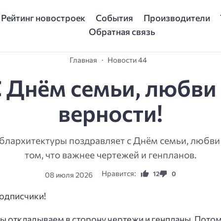
Рейтинг новостроек
События
Производители
Обратная связь
Главная
Новости 44
 Днём семьи, любви
верности!
лархитектуры поздравляет с Днём семьи, любви 
том, что важнее чертежей и генпланов.
Нравится:
12
0
08 июля 2026
подписчики!
мы откладываем в сторону чертежи и генпланы. Потому