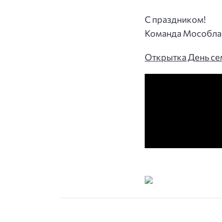
С праздником!
Команда Мособла
Открытка День се