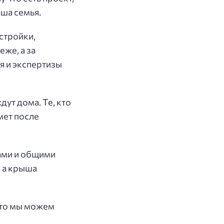
аша семья.
стройки,
же, а за
я и экспертизы
дут дома. Те, кто
имет после
ами и общими
 а крыша
 что мы можем