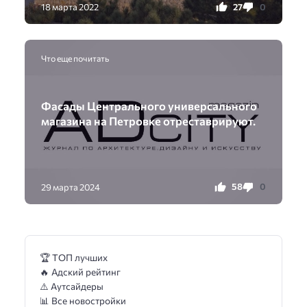
27
0
18 марта 2022
Что еще почитать
Фасады Центрального универсального
магазина на Петровке отреставрируют.
58
0
29 марта 2024
🏆 ТОП лучших
🔥 Адский рейтинг
⚠️ Аутсайдеры
📊 Все новостройки