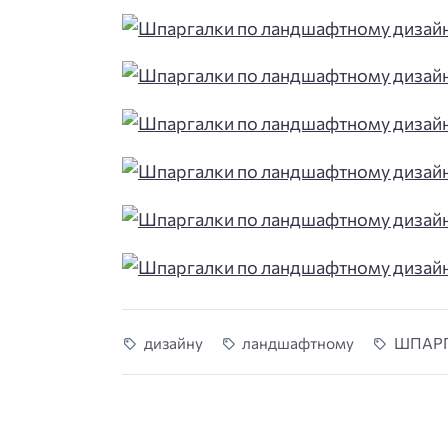
дизaйну
ландшафтному
ШПАР