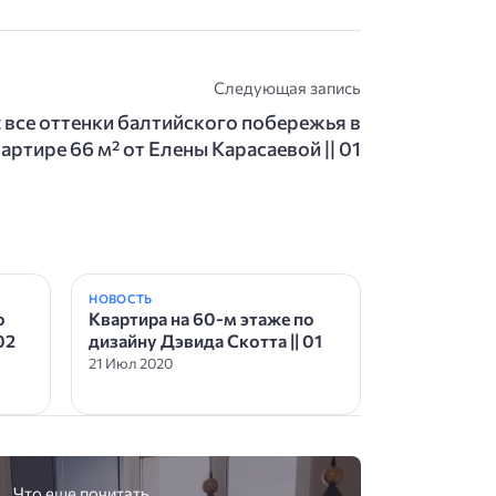
Следующая запись
 все оттенки балтийского побережья в
артире 66 м² от Елены Карасаевой || 01
НОВОСТЬ
о
Квартира на 60-м этаже по
02
дизайну Дэвида Скотта || 01
21 Июл 2020
Что еще почитать