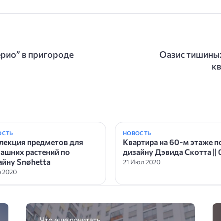
рио” в пригороде
Оазис тишины:
кв
ОСТЬ
НОВОСТЬ
лекция предметов для
Квартира на 60-м этаже п
ашних растений по
дизайну Дэвида Скотта || 
айну Snøhetta
21 Июл 2020
н 2020
Что еще почитать