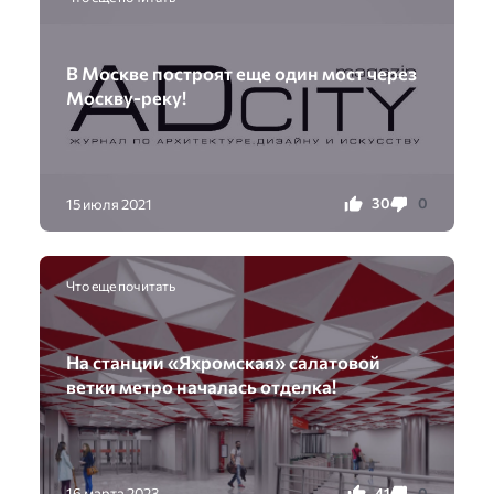
В Москве построят еще один мост через
Москву-реку!
30
0
15 июля 2021
Что еще почитать
На станции «Яхромская» салатовой
ветки метро началась отделка!
41
0
16 марта 2023