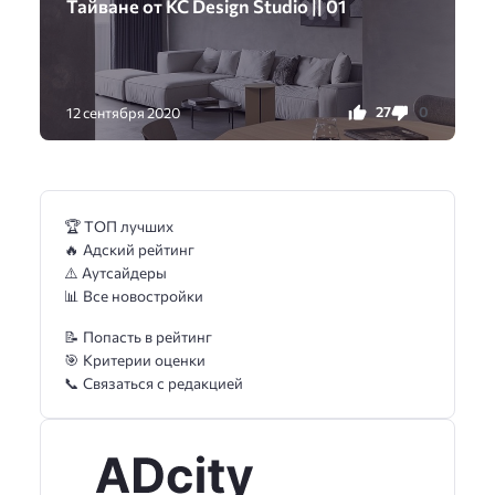
Тайване от KC Design Studio || 01
27
0
12 сентября 2020
🏆 ТОП лучших
🔥 Адский рейтинг
⚠️ Аутсайдеры
📊 Все новостройки
📝 Попасть в рейтинг
🎯 Критерии оценки
📞 Связаться с редакцией